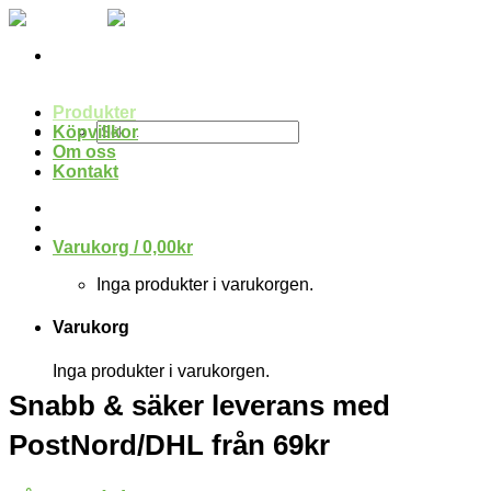
Skip
to
content
Produkter
Sök
Köpvillkor
efter:
Om oss
Kontakt
Varukorg /
0,00
kr
Inga produkter i varukorgen.
Varukorg
Inga produkter i varukorgen.
Snabb & säker leverans med
PostNord/DHL från 69kr