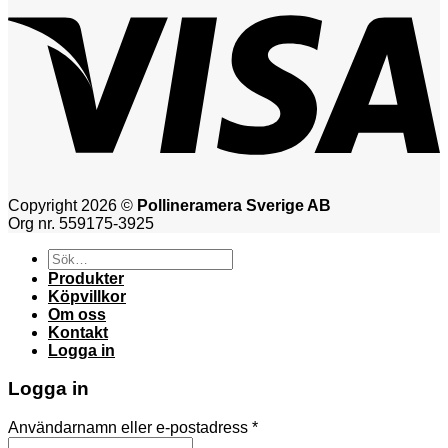
Copyright 2026 ©
Pollineramera Sverige AB
Org nr. 559175-3925
Sök
efter:
Produkter
Köpvillkor
Om oss
Kontakt
Logga in
Logga in
Användarnamn eller e-postadress
*