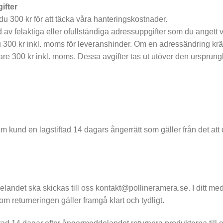
ifter
 du 300 kr för att täcka våra hanteringskostnader.
v felaktiga eller ofullständiga adressuppgifter som du angett 
 300 kr inkl. moms för leveranshinder. Om en adressändring krävs
ligare 300 kr inkl. moms. Dessa avgifter tas ut utöver den ursprun
 kund en lagstiftad 14 dagars ångerrätt som gäller från det att
andet ska skickas till oss kontakt@pollineramera.se. I ditt med
m returneringen gäller framgå klart och tydligt.