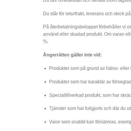
Du bör omedelbart och senast inom lagstift
Du står för returfrakt, leverans och skick 
På återbetalningsbeloppet förbehåller vi 
använd eller skadad produkt. Om varan eller
%.
Ångerrätten gäller inte vid:
Produkter som på grund av hälso- eller 
Produkter som har karaktär av förseglad 
Specialtillverkad produkt, som har skrädd
Tjänster som har fullgjorts och där du utt
Varor som snabbt kan försämras, exempe