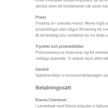
order innehåller beställningsvaror får du 
skickar även ett meddelande när varan har s
Priser
Priserna är i svenska kronor. Moms ingår p
prisändringar utan någon förvarning för even
till ett felaktigt pris meddelas du om detta 
Tryckfel och produktbilder
Pollineramera.se reserverar sig för eventue
verkliga utseende. Vi strävar dock alltid ef
Garanti
Självklart följer vi konsumentköpslagen o
Betalningssätt
Klarna Checkout
I samarbete med Klarna erbjuder vi faktura