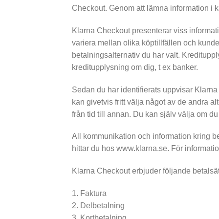
Checkout. Genom att lämna information i ka
Klarna Checkout presenterar viss informatio
variera mellan olika köptillfällen och kun
betalningsalternativ du har valt. Kreditup
kreditupplysning om dig, t ex banker.
Sedan du har identifierats uppvisar Klarna 
kan givetvis fritt välja något av de andra a
från tid till annan. Du kan själv välja om
All kommunikation och information kring bet
hittar du hos www.klarna.se. För informati
Klarna Checkout erbjuder följande betalsät
1. Faktura
2. Delbetalning
3. Kortbetalning