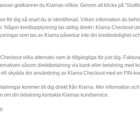
ssan godkänner du Klarnas villkor. Genom att klicka på “Slutför
n för dig så snart du är identifierad. Vilken information du behö
der. Någon kreditupplysning tas aldrig direkt i Klarna Checkout 
plysningar som tas av Klarna påverkar inte din kreditvärdighet o
Checkout vilka alternativ som är tillgängliga för just dig. Faktur
lternativen såsom direktbetalning via bank eller betalning med ko
 du vill skydda din användning av Klarna Checkout med en PIN-ko
alningar kommer till dig direkt från Klarna. Mer information och 
on om din betalning kontakta Klarnas kundservice.
t: