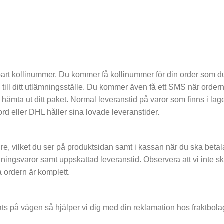
bart kollinummer. Du kommer få kollinummer för din order som 
m till ditt utlämningsställe. Du kommer även få ett SMS när orde
t hämta ut ditt paket. Normal leveranstid på varor som finns i lage
Nord eller DHL håller sina lovade leveranstider.
re, vilket du ser på produktsidan samt i kassan när du ska betala.
lningsvaror samt uppskattad leveranstid. Observera att vi inte s
la ordern är komplett.
s på vägen så hjälper vi dig med din reklamation hos fraktbola