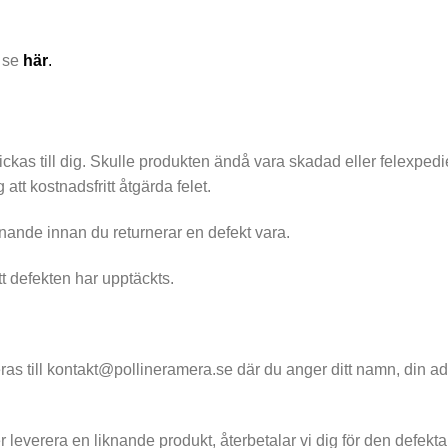
, se
här
.
ickas till dig. Skulle produkten ändå vara skadad eller felexpedi
tt kostnadsfritt åtgärda felet.
nnande innan du returnerar en defekt vara.
t defekten har upptäckts.
meras till kontakt@pollineramera.se där du anger ditt namn, din
ler leverera en liknande produkt, återbetalar vi dig för den defek