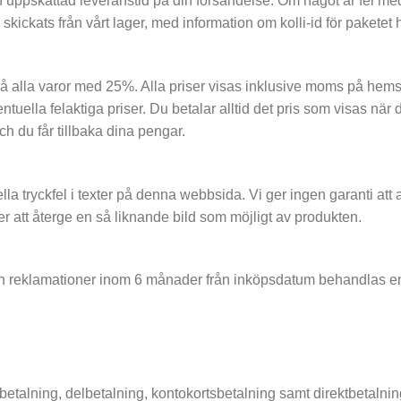
en uppskattad leveranstid på din försändelse. Om något är fel me
kickats från vårt lager, med information om kolli-id för paketet
å alla varor med 25%. Alla priser visas inklusive moms på hemsid
tuella felaktiga priser. Du betalar alltid det pris som visas när 
och du får tillbaka dina pengar.
lla tryckfel i texter på denna webbsida. Vi ger ingen garanti att 
ter att återge en så liknande bild som möjligt av produkten.
ch reklamationer inom 6 månader från inköpsdatum behandlas en
betalning, delbetalning, kontokortsbetalning samt direktbetalnin