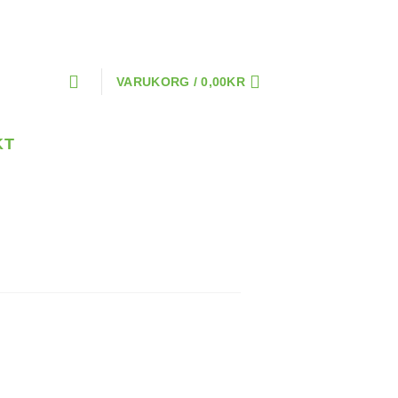
VARUKORG /
0,00
KR
KT