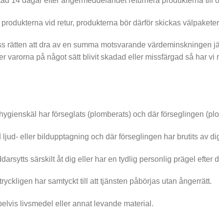
ad 14 dagar efter ångermeddelandet returnera produkterna till o
på produkterna vid retur, produkterna bör därför skickas välpakete
oss rätten att dra av en summa motsvarande värdeminskningen j
 varorna på något sätt blivit skadad eller missfärgad så har vi r
hygienskäl har förseglats (plomberats) och där förseglingen (plo
ljud- eller bildupptagning och där förseglingen har brutits av di
arsytts särskilt åt dig eller har en tydlig personlig prägel efter
ryckligen har samtyckt till att tjänsten påbörjas utan ångerrätt.
lvis livsmedel eller annat levande material.