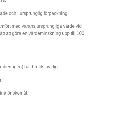
ss.
rade och i ursprunglig förpackning.
ämfört med varans ursprungliga värde vid
ätt att göra en värdeminskning upp till 100
mberingen) har brutits av dig.
g.
 dina önskemål.