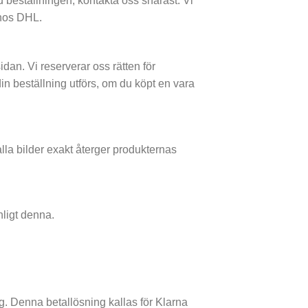
d beställningen, kontakta oss snarast. Vi
 hos DHL.
an. Vi reserverar oss rätten för
din beställning utförs, om du köpt en vara
alla bilder exakt återger produkternas
ligt denna.
g. Denna betallösning kallas för Klarna