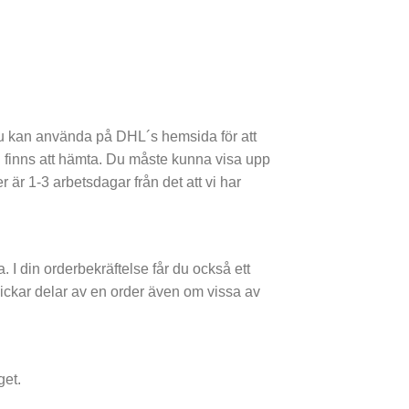
du kan använda på DHL´s hemsida för att
rn finns att hämta. Du måste kunna visa upp
r är 1-3 arbetsdagar från det att vi har
 I din orderbekräftelse får du också ett
kickar delar av en order även om vissa av
get.