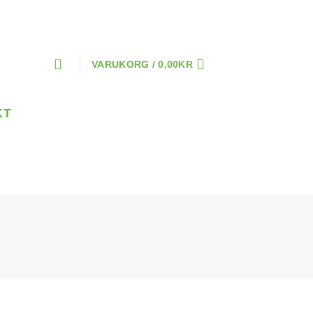
VARUKORG /
0,00
KR
KT