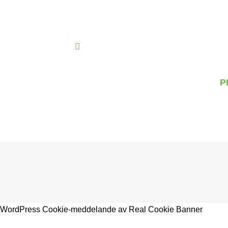
Skip
to
content
P
WordPress Cookie-meddelande av Real Cookie Banner