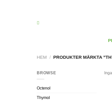
Skip
to
content
P
HEM
/
PRODUKTER MÄRKTA ”TH
BROWSE
Inga
Octenol
Thymol