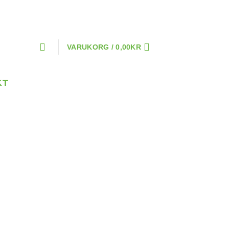
VARUKORG /
0,00
KR
KT