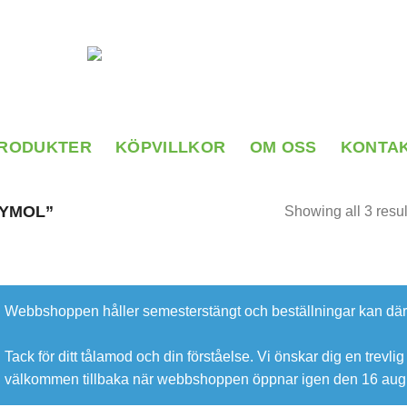
RODUKTER
KÖPVILLKOR
OM OSS
KONTA
YMOL”
Showing all 3 resul
Webbshoppen håller semesterstängt och beställningar kan därf
Tack för ditt tålamod och din förståelse. Vi önskar dig en trevl
välkommen tillbaka när webbshoppen öppnar igen den 16 augu