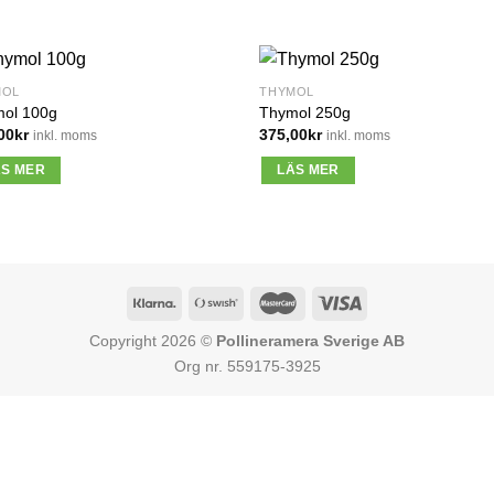
MOL
THYMOL
ol 100g
Thymol 250g
00
kr
375,00
kr
inkl. moms
inkl. moms
ÄS MER
LÄS MER
Copyright 2026 ©
Pollineramera Sverige AB
Org nr. 559175-3925