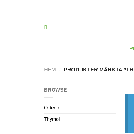
Skip
to
content
P
HEM
/
PRODUKTER MÄRKTA ”TH
BROWSE
Octenol
Thymol