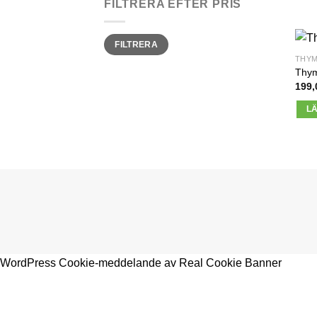
FILTRERA EFTER PRIS
Min
Max
FILTRERA
pris
pris
THY
Thym
199,
L
WordPress Cookie-meddelande av Real Cookie Banner