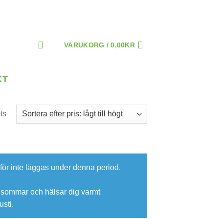
VARUKORG /
0,00
KR
KT
ts
ör inte läggas under denna period.
ig sommar och hälsar dig varmt
sti.