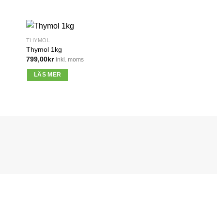
THYMOL
Thymol 1kg
799,00
kr
inkl. moms
LÄS MER