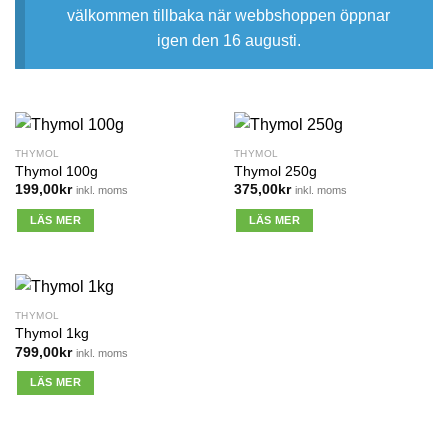
välkommen tillbaka när webbshoppen öppnar
igen den 16 augusti.
THYMOL
THYMOL
Thymol 100g
Thymol 250g
199,00
kr
375,00
kr
inkl. moms
inkl. moms
LÄS MER
LÄS MER
THYMOL
Thymol 1kg
799,00
kr
inkl. moms
LÄS MER