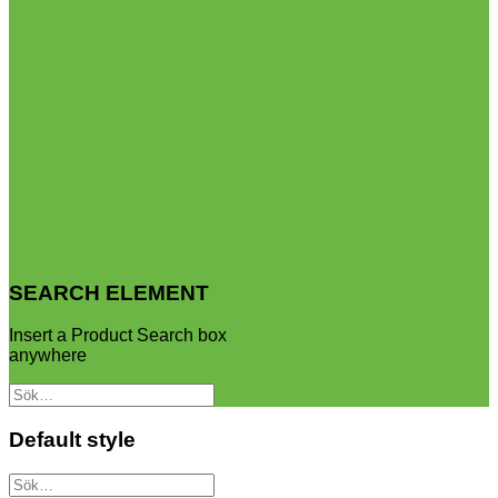
SEARCH ELEMENT
Insert a Product Search box
anywhere
Sök
efter:
Default style
Sök