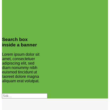
Search box
inside a banner
Lorem ipsum dolor sit
amet, consectetuer
adipiscing elit, sed
diam nonummy nibh
euismod tincidunt ut
laoreet dolore magna
aliquam erat volutpat.
Sök
efter: